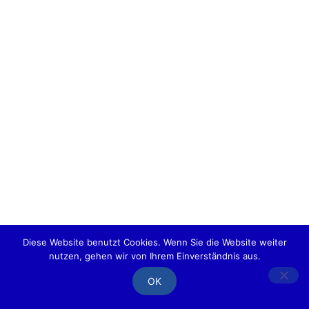
Mit langjähriger Erfahrung, zuverlässigem Personal und besten
Referenzen für Chauffeurfahrten,
Abhol- oder Botenservice und Flughafentransfer
Kontakt
Impressum
Datenschutzerklärung
Copyright © homa-chauffeurservice 2015-2026
Diese Website benutzt Cookies. Wenn Sie die Website weiter
Powered by
Kimvision
nutzen, gehen wir von Ihrem Einverständnis aus.
OK